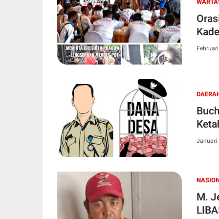
WARTA
Oras
Kade
Februari
DAERA
Buch
Keta
Januari 
NASIO
M. Je
LIBA