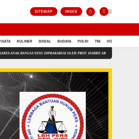
SITEMAP
INDEX
ISATA
KULINER
SOSIAL
BUDAYA
POLRI
TNI
VIDIO
NGSA YANG DIPRAKARSAI OLEH PROF. HARRIS ARTHUR HAEDAR!
Human Traffickin