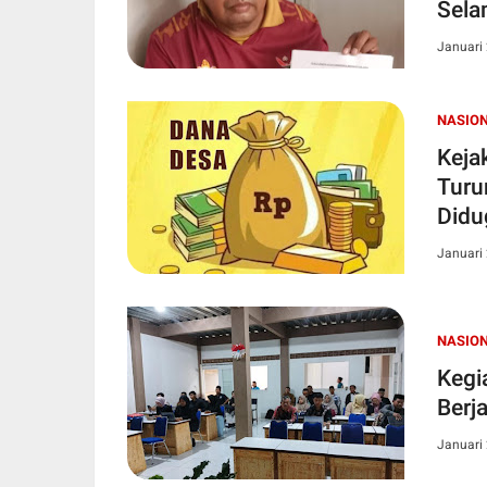
Sela
Januari 
NASIO
Keja
Turu
Didu
Desa
Januari 
NASIO
Kegi
Berj
Januari 