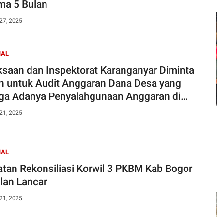
ma 5 Bulan
27, 2025
NAL
ksaan dan Inspektorat Karanganyar Diminta
n untuk Audit Anggaran Dana Desa yang
ga Adanya Penyalahgunaan Anggaran di
 Ngemplak Karangpandan
21, 2025
NAL
atan Rekonsiliasi Korwil 3 PKBM Kab Bogor
alan Lancar
21, 2025