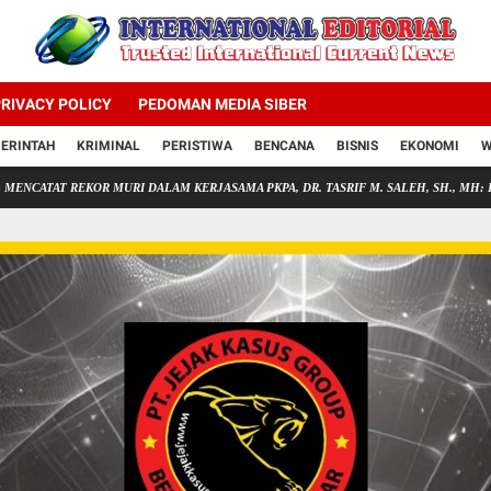
RIVACY POLICY
PEDOMAN MEDIA SIBER
ERINTAH
KRIMINAL
PERISTIWA
BENCANA
BISNIS
EKONOMI
W
R MURI DALAM KERJASAMA PKPA, DR. TASRIF M. SALEH, SH., MH: KARYA ANAK BA