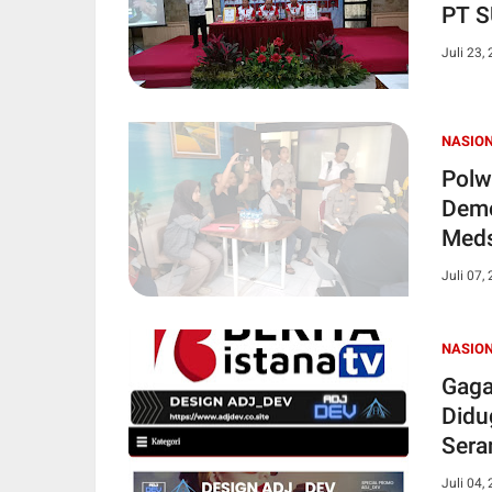
PT 
Juli 23,
NASIO
Polw
Demo
Meds
Juli 07,
NASIO
Gaga
Didu
Sera
Juli 04,