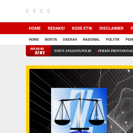
HOME
REDAKSI
KODE ETIK
DISCLAIMER
P
HOME
BERITA
DAERAH
NASIONAL
POLITIK
PEM
BREAKING
RPANJANGAN USIA PENSIUN ANGGOTA POLRI
PERADI PROFESIONAL MENCATAT REKO
NEWS