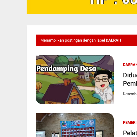
Menampilkan postingan dengan label
DAERAH
DAERA
Didu
Pemb
Desembe
PEMER
Pela