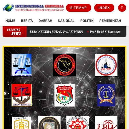
SITEMAP
INDEX
HOME
BERITA
DAERAH
NASIONAL
POLITIK
PEMERINTAH
K
BREAKING
PENGELOLAAN KEUANGAN STIK MELALUI PENERIMAAN NEGERA 
NEWS