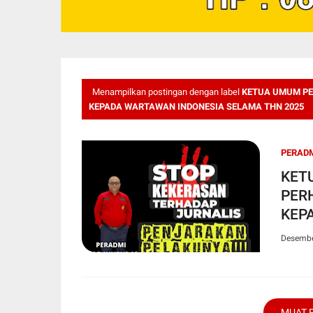
Menampilkan postingan dengan label
KETUA UMUM PE
KEPADA WARTAWAN INDONESIA SELAMA THN 2025
PERAD
KET
PER
KEP
202
Desembe
MUAT 