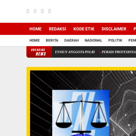
HOME
REDAKSI
KODE ETIK
DISCLAIMER
P
HOME
BERITA
DAERAH
NASIONAL
POLITIK
PEM
BREAKING
PERPANJANGAN USIA PENSIUN ANGGOTA POLRI
PERADI PROFESIONAL MENCATAT RE
NEWS