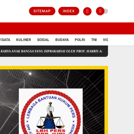
SITEMAP
INDEX
ISATA
KULINER
SOSIAL
BUDAYA
POLRI
TNI
VIDIO
BANGSA YANG DIPRAKARSAI OLEH PROF. HARRIS ARTHUR HAEDAR!
Human Traffick