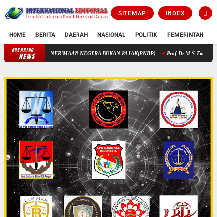
SITEMAP
INDEX
HOME
BERITA
DAERAH
NASIONAL
POLITIK
PEMERINTAH
K
BREAKING
K MELALUI PENERIMAAN NEGERA BUKAN PAJAK(PNBP)
Prof Dr M S Tumanggo
NEWS