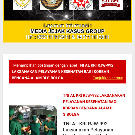
Menampilkan postingan dengan label
TNI AL KRI RJW-992
LAKSANAKAN PELAYANAN KESEHATAN BAGI KORBAN
BENCANA ALAM DI SIBOLGA
Tunjukkan semua
TNI AL KRI RJW-992 LAKSANAKAN
PELAYANAN KESEHATAN BAGI
KORBAN BENCANA ALAM DI
SIBOLGA
TNI AL KRI RJW-992
Laksanakan Pelayanan