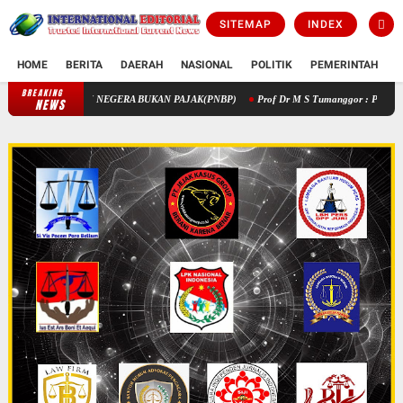
SITEMAP
INDEX
HOME
BERITA
DAERAH
NASIONAL
POLITIK
PEMERINTAH
K
BREAKING
PENGELOLAAN KEUANGAN STIK MELALUI PENERIMAAN NEGERA BUKAN
NEWS